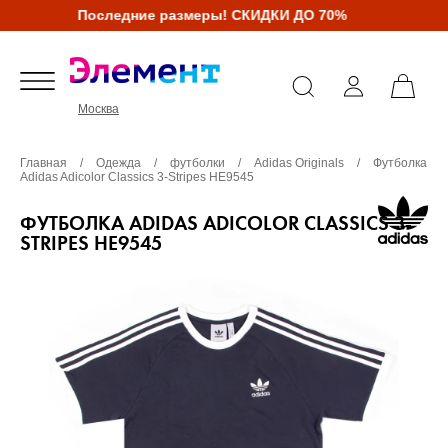
Последние размеры! СКИДКИ ДО 70%
Москва
Главная
/
Одежда
/
футболки
/
Adidas Originals
/
Футболка
Adidas Adicolor Classics 3-Stripes HE9545
ФУТБОЛКА ADIDAS ADICOLOR CLASSICS 3-
STRIPES HE9545