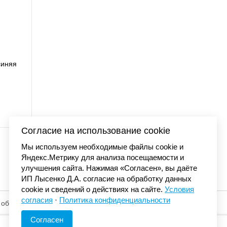
UNMORE BALL с
Бейсболка Car
01195 001
сеткой синий
.
Согласие на использование cookie
Мы используем необходимые файлы cookie и
Яндекс.Метрику для анализа посещаемости и
улучшения сайта. Нажимая «Согласен», вы даёте
ИП Лысенко Д.А. согласие на обработку данных
cookie и сведений о действиях на сайте.
Условия
согласия
·
Политика конфиденциальности
 обработку
© «Элемент». 2013-2026 Все права защищены.
Согласен