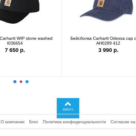
ейсболка Carhartt WIP I028876 black
Бейсболка Carhartt D
сеткой черный 1
6 990 р.
4 480 р
ВВЕРХ
О компании
Блог
Политика конфиденциальности
Согласие на