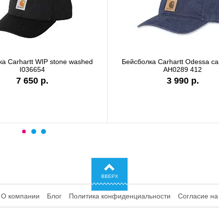
а Carhartt WIP stone washed
Бейсболка Carhartt Odessa c
I036654
AH0289 412
7 650 р.
3 990 р.
ВВЕРХ
О компании
Блог
Политика конфиденциальности
Согласие на