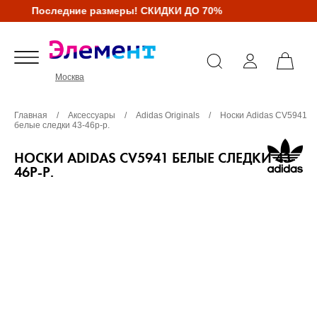
Последние размеры! СКИДКИ ДО 70%
Москва
Главная
/
Аксессуары
/
Adidas Originals
/
Носки Adidas CV5941
белые следки 43-46р-р.
НОСКИ ADIDAS CV5941 БЕЛЫЕ СЛЕДКИ 43-
46Р-Р.