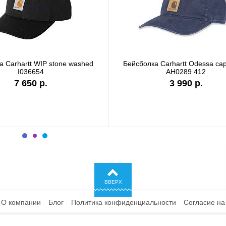
cap серая
Бейсболка Carhartt WIP I028876 black
Бей
6 990 р.
ВВЕРХ
О компании
Блог
Политика конфиденциальности
Согласие на