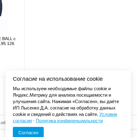
 BALL с
Бейсболка Carhartt C
195 126
CAMO с сеткой 
4 650 
Согласие на использование cookie
Мы используем необходимые файлы cookie и
Яндекс.Метрику для анализа посещаемости и
улучшения сайта. Нажимая «Согласен», вы даёте
ИП Лысенко Д.А. согласие на обработку данных
cookie и сведений о действиях на сайте.
Условия
согласия
·
Политика конфиденциальности
 обработку
© «Элемент». 2013-2026 Все права защищены.
Согласен