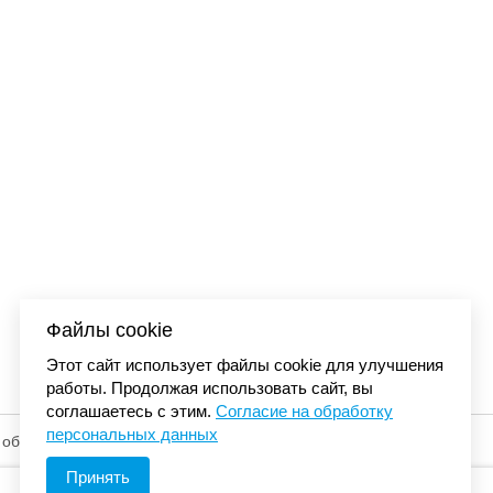
RE BALL с
Бейсболка Carhart
 001
сеткой синий/оран
4 48
Файлы cookie
Этот сайт использует файлы cookie для улучшения
работы. Продолжая использовать сайт, вы
соглашаетесь с этим.
Согласие на обработку
персональных данных
 обработку
© «Элемент». 2013-2026 Все права защищены.
Принять