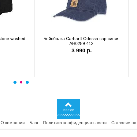
лка Carhartt WIP I028876 black
Бейсболка Carhartt DUNMO
сеткой черный 101195
6 990 р.
4 480 р.
ВВЕРХ
О компании
Блог
Политика конфиденциальности
Согласие на