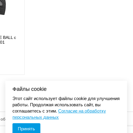
 BALL с
Бейсболка Carhartt 
01
сеткой синий/оранже
4 480 
Файлы cookie
Этот сайт использует файлы cookie для улучшения
работы. Продолжая использовать сайт, вы
соглашаетесь с этим.
Согласие на обработку
персональных данных
 обработку
© «Элемент». 2013-2026 Все права защищены.
Принять