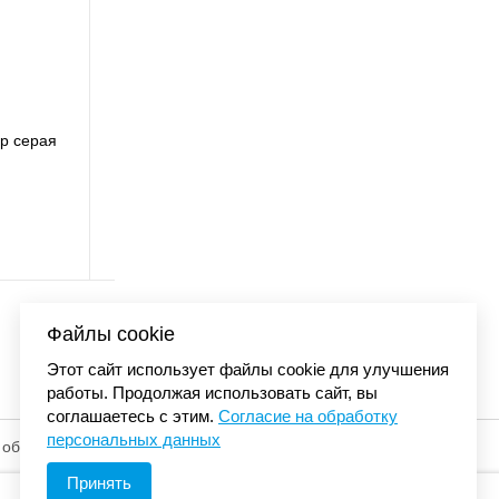
 BALL с
Бейсболка Carhartt 
01
сеткой синий/оранже
4 480 
Файлы cookie
Этот сайт использует файлы cookie для улучшения
работы. Продолжая использовать сайт, вы
соглашаетесь с этим.
Согласие на обработку
персональных данных
 обработку
© «Элемент». 2013-2026 Все права защищены.
Принять