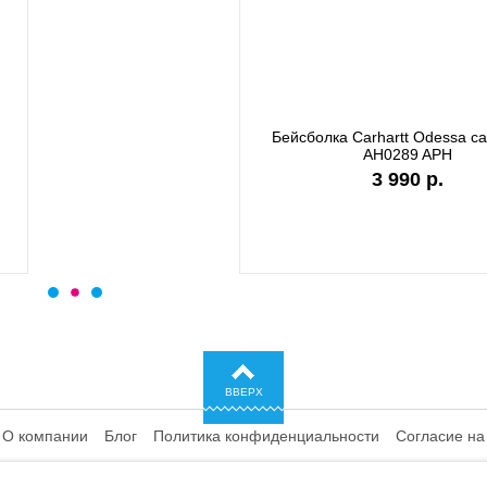
а Carhartt WIP I028876 black
Бейсболка Carhartt DUNMORE
сеткой черный 101195 0
6 990 р.
4 480 р.
ВВЕРХ
О компании
Блог
Политика конфиденциальности
Согласие на