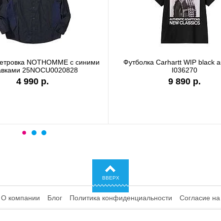
ветровка NOTHOMME с синими
Футболка Carhartt WIP black a
авками 25NOCU0020828
I036270
4 990 р.
9 890 р.
ВВЕРХ
О компании
Блог
Политика конфиденциальности
Согласие на