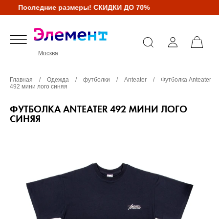
Последние размеры! СКИДКИ ДО 70%
Москва
Главная
/
Одежда
/
футболки
/
Anteater
/
Футболка Anteater
492 мини лого синяя
ФУТБОЛКА ANTEATER 492 МИНИ ЛОГО
СИНЯЯ