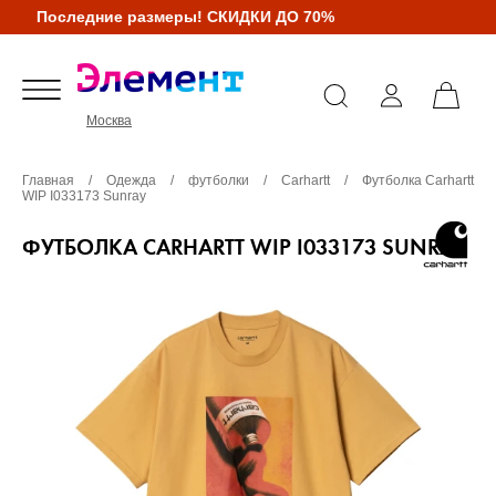
Последние размеры! СКИДКИ ДО 70%
Москва
Главная
/
Одежда
/
футболки
/
Carhartt
/
Футболка Carhartt
WIP I033173 Sunray
ФУТБОЛКА CARHARTT WIP I033173 SUNRAY