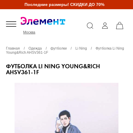
Последние размеры! СКИДКИ ДО 70%
Москва
Главная
/
Одежда
/
футболки
/
Li Ning
/
Футболка Li Ning
Young&Rich AHSV361-1F
ФУТБОЛКА LI NING YOUNG&RICH
AHSV361-1F