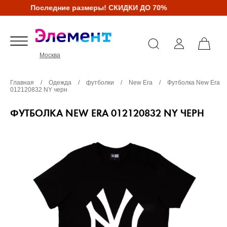
Последние размеры! СКИДКИ ДО 70%
Москва
Главная
/
Одежда
/
футболки
/
New Era
/
Футболка New Era
012120832 NY черн
ФУТБОЛКА NEW ERA 012120832 NY ЧЕРН