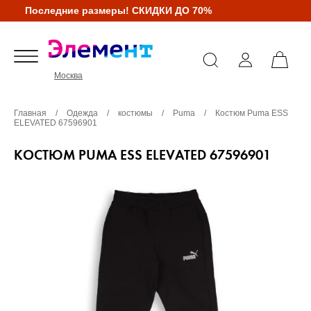
Последние размеры! СКИДКИ ДО 70%
Москва
Главная
/
Одежда
/
костюмы
/
Puma
/
Костюм Puma ESS
ELEVATED 67596901
КОСТЮМ PUMA ESS ELEVATED 67596901