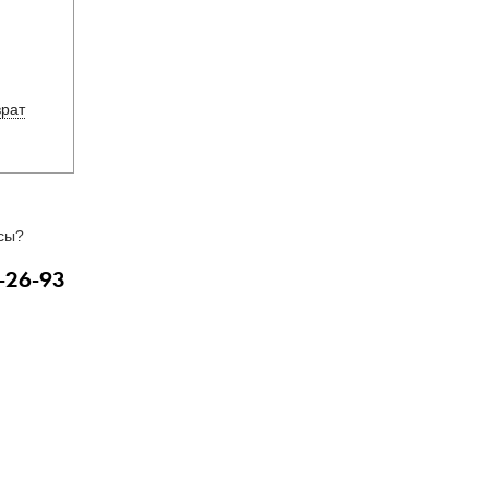
врат
сы?
-26-93