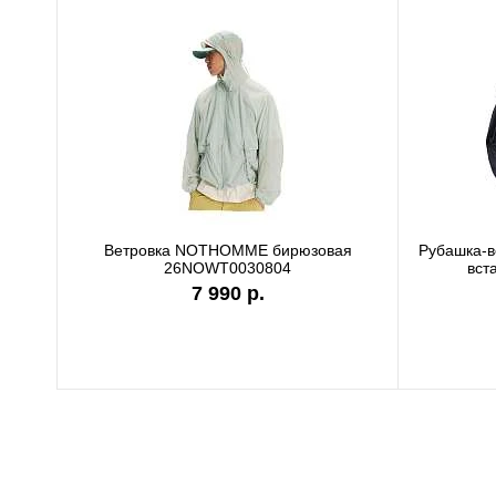
Ветровка NOTHOMME бирюзовая
Рубашка-
26NOWT0030804
вст
7 990 р.