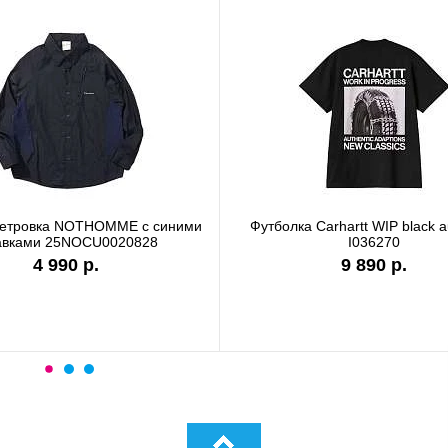
ветровка NOTHOMME с синими
Футболка Carhartt WIP black a
авками 25NOCU0020828
I036270
4 990 р.
9 890 р.