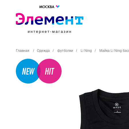
МОСКВА
интернет-магазин
Главная
/
Одежда
/
футболки
/
Li Ning
/
Майка Li Ning ба