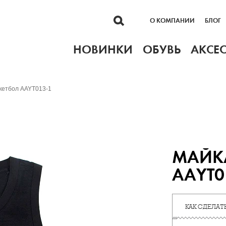
О КОМПАНИИ
БЛОГ
НОВИНКИ
ОБУВЬ
АКСЕ
скетбол AAYT013-1
МАЙКА
AAYT0
КАК СДЕЛАТЬ