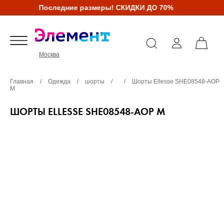
Последние размеры! СКИДКИ ДО 70%
Москва
Главная
/
Одежда
/
шорты
/
/
Шорты Ellesse SHE08548-AOP
M
ШОРТЫ ELLESSE SHE08548-AOP M