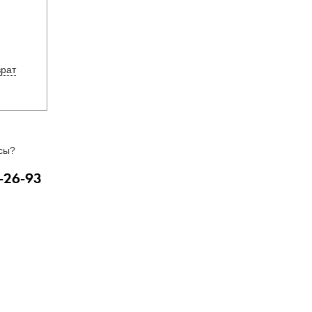
врат
сы?
-26-93