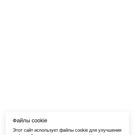
nt dyed
Футболка Carhartt W
I03622
7 990 
Файлы cookie
Этот сайт использует файлы cookie для улучшения