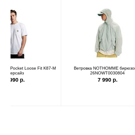
Футболка Carhartt WIP black authentic
Футболк
I036270
9 890 р.