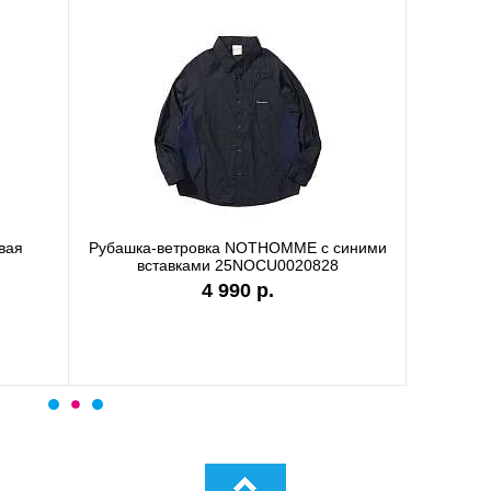
а Carhartt WIP white I036244
Футболка Carhartt WIP garme
I036185
7 990 р.
9 890 р.