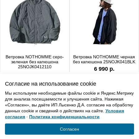
Ветровка NOTHOMME серо-
Ветровка NOTHOMME черная
зеленая без капюшона
без капюшона 25NOJK041BLK
25NOJK0412110
6 990 р.
6 990 р.
Согласие на использование cookie
Мы используем необходимые файлы cookie и Яндекс.Метрику
для анализа посещаемости и улучшения сайта. Нажимая
ВВЕРХ
«Согласен», вы даёте ИП Лысенко Д.А. согласие на обработку
данных cookie и сведений о действиях на сайте.
Условия
согласия
·
Политика конфиденциальности
Политика конфиденциальности
Согласие на обработку
Согласен
© «Элемент». 2013-2021 Все права защищены.