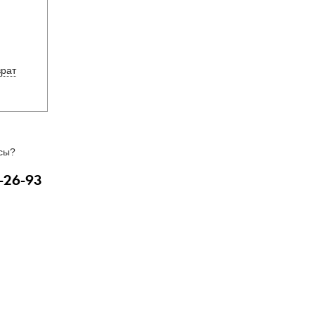
врат
сы?
-26-93