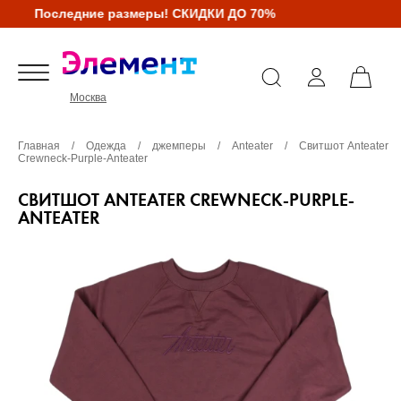
Последние размеры! СКИДКИ ДО 70%
Москва
Главная
/
Одежда
/
джемперы
/
Anteater
/
Свитшот Anteater
Crewneck-Purple-Anteater
СВИТШОТ ANTEATER CREWNECK-PURPLE-
ANTEATER