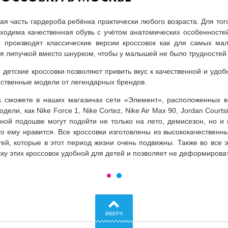
 часть гардероба ребёнка практически любого возраста. Для тог
бходима качественная обувь с учётом анатомических особенносте
производят классические версии кроссовок как для самых мал
 липучкой вместо шнурком, чтобы у малышей не было трудностей 
етские кроссовки позволяют привить вкус к качественной и удобн
ественные модели от легендарных брендов.
да сможете в наших магазинах сети «Элемент», расположенных в
ели, как Nike Force 1, Nike Cortez, Nike Air Max 90, Jordan Courts
ной подошве могут подойти не только на лето, демисезон, но и
то ему нравится. Все кроссовки изготовлены из высококачествен
ей, которые в этот период жизни очень подвижны. Также во все 
ку этих кроссовок удобной для детей и позволяет не деформирова
ВВЕРХ