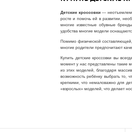
Детские кроссовки
— неотъемлемая
росте и помочь ей в развитии, нео
многие известные обувные бренды 
удобства многие модели оснащаются
Помимо физической составляющей, д
многие родители предпочитают кач
Купить детские кроссовки вы всег
момент у нас представлены такие мод
из этих моделей, благодаря массив
возможность ребёнку выбрать то, ч
крепкими, что немаловажно для дет
«взрослых» моделей, что делает нос