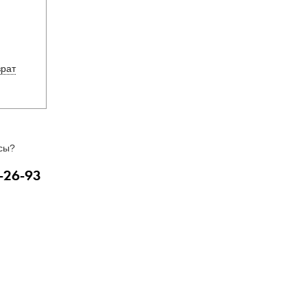
врат
сы?
-26-93