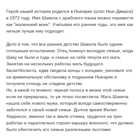
Герой нашей истории родился в Ньюарке (штат Нью-Джерси)
в 1972 году. Имя Шакила с арабского языка можно перевести
как "маленький воин". Учитывая его ранние годы, это имя как
нельзя лучше ему подходит.
Дело в том, что все раннее детство Шакила было одним
сплошным испытанием. Отец покинул молодую семью, когда
Шаку не было и года, и семью на себе тянула его мать.
Занятая на нескольких работах мать будущего
баскетболиста, едва сводила концы с концами, умножьте это
на криминальную обстановку в тогдашнем Ньюарке и
получите отнюдь не сладкое детство.
Но, в какой-то момент, черная полоса в жизни этой семьи
если не прервалась, то уж точно посветлела. Мать Шакила
нашла себе нового мужа, который всегда самоотверженно
заботился о своей новой семье. Долгое время Филип
Херрисон, именно так и звали отчима, трудился на трех
работах и параллельно строил карьеру военного, что должно
было обеспечить его семью различными льготами.