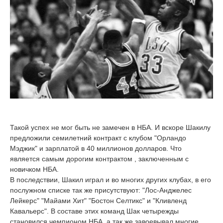
Такой успех не мог быть не замечен в НБА. И вскоре Шакилу
предложили семилетний контракт с клубом "Орландо
Мэджик" и зарплатой в 40 миллионов долларов. Что
является самым дорогим контрактом , заключенным с
новичком НБА.
В последствии, Шакил играл и во многих других клубах, в его
послужном списке так же присутствуют: "Лос-Анджелес
Лейкерс" "Майами Хит" "Бостон Селтикс" и "Кливленд
Кавальерс". В составе этих команд Шак четырежды
становился чемпионом НБА, а так же завоевывал многие