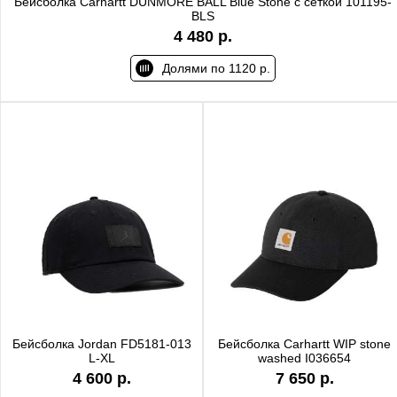
Бейсболка Carhartt DUNMORE BALL Blue Stone с сеткой 101195-
BLS
4 480 р.
Долями по 1120 р.
Бейсболка Jordan FD5181-013
Бейсболка Carhartt WIP stone
L-XL
washed I036654
4 600 р.
7 650 р.