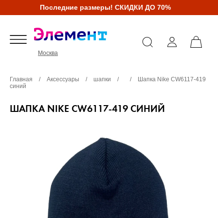
Последние размеры! СКИДКИ ДО 70%
Москва
Главная
/
Аксессуары
/
шапки
/
/
Шапка Nike CW6117-419
синий
ШАПКА NIKE CW6117-419 СИНИЙ