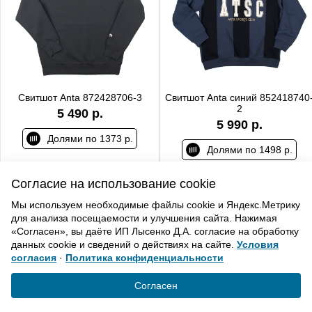
Свитшот Anta 872428706-3
Свитшот Anta синий 852418740
2
5 490 р.
5 990 р.
Долями по 1373 р.
Долями по 1498 р.
Согласие на использование cookie
Мы используем необходимые файлы cookie и Яндекс.Метрику
для анализа посещаемости и улучшения сайта. Нажимая
ВВЕРХ
«Согласен», вы даёте ИП Лысенко Д.А. согласие на обработку
данных cookie и сведений о действиях на сайте.
Условия
согласия
·
Политика конфиденциальности
Политика конфиденциальности
Согласие на обработку
Согласен
© «Элемент». 2013-2021 Все права защищены.