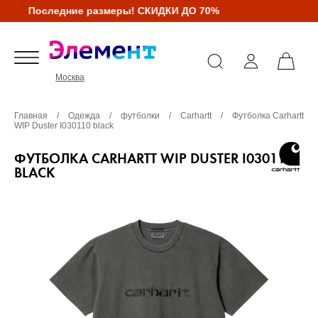
Последние размеры! СКИДКИ ДО 70%
Москва
Главная
/
Одежда
/
футболки
/
Carhartt
/
Футболка Carhartt
WIP Duster I030110 black
ФУТБОЛКА CARHARTT WIP DUSTER I030110
BLACK