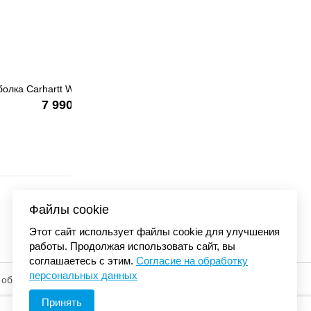
nt dyed
Футболка Carhartt W
I03622
7 990 
Файлы cookie
Этот сайт использует файлы cookie для улучшения
работы. Продолжая использовать сайт, вы
соглашаетесь с этим.
Согласие на обработку
персональных данных
 обработку
© «Элемент». 2013-2026 Все права защищены.
Принять