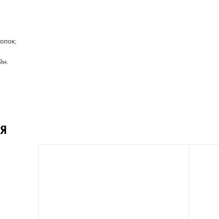
опок;
йн.
Я