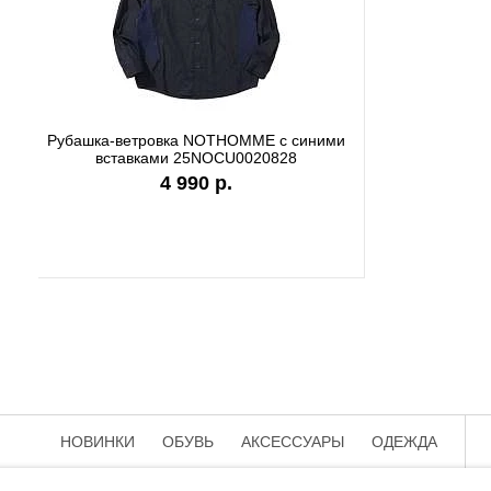
Футболка Carhartt WIP black authentic
Футболк
I036270
9 890 р.
НОВИНКИ
ОБУВЬ
АКСЕССУАРЫ
ОДЕЖДА