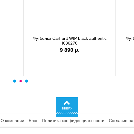
а Carhartt WIP white I036244
Футболка Carhartt WIP garme
I036185
7 990 р.
9 890 р.
ВВЕРХ
О компании
Блог
Политика конфиденциальности
Согласие на