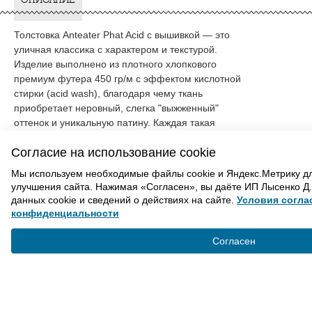
Толстовка Anteater Phat Acid с вышивкой — это
уличная классика с характером и текстурой.
Изделие выполнено из плотного хлопкового
премиум футера 450 гр/м с эффектом кислотной
стирки (acid wash), благодаря чему ткань
приобретает неровный, слегка "выжженный"
оттенок и уникальную патину. Каждая такая
толстовка немного отличается — ты получаешь по-
Согласие на использование cookie
настоящему индивидуальную вещь с винтажным
вайбом. Оверсайз-бокси крой, просторный
Мы используем необходимые файлы cookie и Яндекс.Метрику д
капюшон, широкие рукава и мягкие манжеты
улучшения сайта. Нажимая «Согласен», вы даёте ИП Лысенко Д.
делают модель удобной для повседневного
данных cookie и сведений о действиях на сайте.
Условия согла
ношения. На груди — вышитый объёмный логотип
конфиденциальности
ВАМ ТАКЖЕ МОЖЕТ ПОНРАВИТЬСЯ
Anteater, подчёркивающий фирменный стиль
бренда без лишней перегрузки.
Согласен
Материал: хлопок.
ВВЕРХ
Стирка: acid wash.
Цвет: темно-серый.