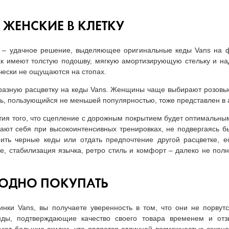
 ЖЕНСКИЕ В КЛЕТКУ
 – удачное решение, выделяющее оригинальные кеды Vans на ф
как имеют толстую подошву, мягкую амортизирующую стельку и на
ически не ощущаются на стопах.
разную расцветку на кеды Vans. Женщины чаще выбирают розовы
ль, пользующийся не меньшей популярностью, тоже представлен в 
тия того, что сцепление с дорожным покрытием будет оптимальным
ают себя при высокоинтенсивных тренировках, не подвергаясь бы
ить черные кеды или отдать предпочтение другой расцветке, е
е, стабилизация язычка, ретро стиль и комфорт – далеко не по
ГОДНО ПОКУПАТЬ
нки Vans, вы получаете уверенность в том, что они не порвут
нды, подтверждающие качество своего товара временем и отз
уют большие скидки, что является отличной возможностью сэконо