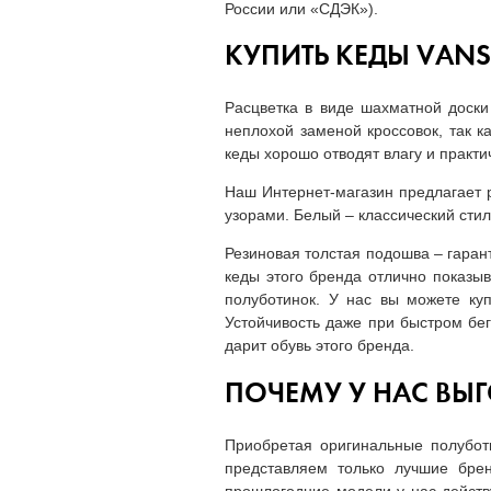
России или «СДЭК»).
КУПИТЬ КЕДЫ VANS
Расцветка в виде шахматной доски
неплохой заменой кроссовок, так 
кеды хорошо отводят влагу и практ
Наш Интернет-магазин предлагает 
узорами. Белый – классический сти
Резиновая толстая подошва – гаран
кеды этого бренда отлично показыв
полуботинок. У нас вы можете куп
Устойчивость даже при быстром бег
дарит обувь этого бренда.
ПОЧЕМУ У НАС ВЫ
Приобретая оригинальные полуботи
представляем только лучшие бре
прошлогодние модели у нас действ