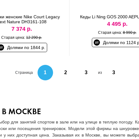
ки женские Nike Court Legacy
Кеды Li Ning GOS 2000 AEP
ext Nature DH3161-108
4 495 р.
7 374 р.
Старая цена:
8 990 р.
Старая цена:
12 290 р.
Долями по 1124 р
Долями по 1844 р.
1
2
3
3
Страница
из
 В МОСКВЕ
бор для занятий спортом в зале или на улице в теплую погоду.
оски или посещения тренировок. Модели этой фирмы на шнуровке 
 у них доступная цена. Заказывая их в Москве, вы можете выбр