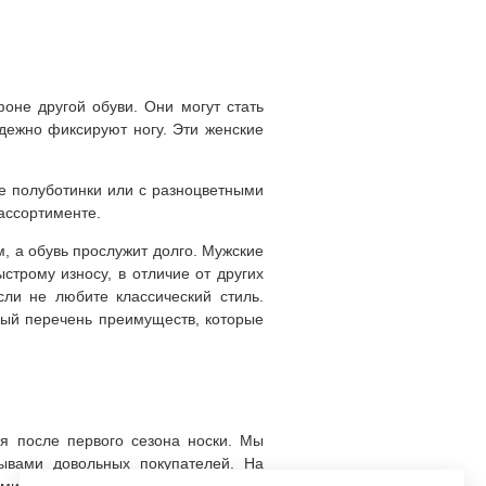
оне другой обуви. Они могут стать
дежно фиксируют ногу. Эти женские
е полуботинки или с разноцветными
ассортименте.
, а обувь прослужит долго. Мужские
строму износу, в отличие от других
сли не любите классический стиль.
лный перечень преимуществ, которые
ся после первого сезона носки. Мы
ывами довольных покупателей. На
мить. У нас быстрая доставка (5—8