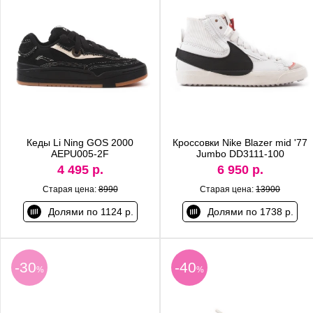
Кеды Li Ning GOS 2000
Кроссовки Nike Blazer mid '77
AEPU005-2F
Jumbo DD3111-100
4 495 р.
6 950 р.
Старая цена:
8990
Старая цена:
13900
Долями по 1124 р.
Долями по 1738 р.
-30
-40
%
%