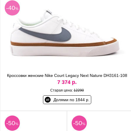
-40
%
Кроссовки женские Nike Court Legacy Next Nature DH3161-108
7 374 р.
Старая цена:
12290
Долями по 1844 р.
-50
-50
%
%