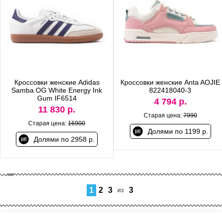
Кроссовки женские Adidas
Кроссовки женские Anta AOJIE
Samba OG White Energy Ink
822418040-3
Gum IF6514
4 794 р.
11 830 р.
Старая цена:
7990
Старая цена:
16900
Долями по 1199 р.
Долями по 2958 р.
1
2
3
3
из