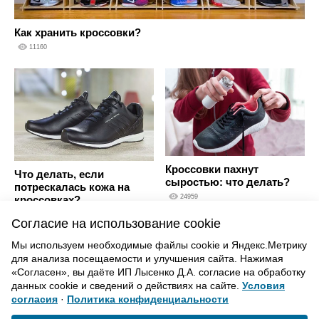
Как хранить кроссовки?
11160
Кроссовки пахнут
Что делать, если
сыростью: что делать?
потрескалась кожа на
24959
кроссовках?
18042
Согласие на использование cookie
Мы используем необходимые файлы cookie и Яндекс.Метрику
для анализа посещаемости и улучшения сайта. Нажимая
ВВЕРХ
«Согласен», вы даёте ИП Лысенко Д.А. согласие на обработку
данных cookie и сведений о действиях на сайте.
Условия
согласия
·
Политика конфиденциальности
Политика конфиденциальности