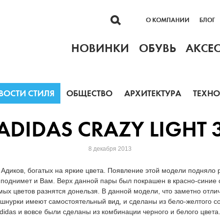
О КОМПАНИИ
БЛОГ
НОВИНКИ
ОБУВЬ
АКСЕ
ВОСТИ СТИЛЯ
ОБЩЕСТВО
АРХИТЕКТУРА
ТЕХН
ADIDAS CRAZY LIGHT 
8 декабря 2013
Адиков, богатых на яркие цвета. Появление этой модели подняло 
 поднимет и Вам. Верх данной пары был покрашен в красно-синие 
мых цветов разнятся донельзя. В данной модели, что заметно отлич
 шнурки имеют самостоятельный вид, и сделаны из бело-желтого со
idas и вовсе были сделаны из комбинации черного и белого цвета