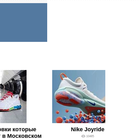
овки которые
Nike Joyride
 в Московском
10485