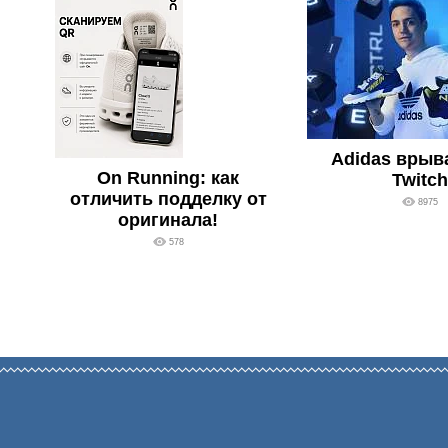
Adidas врыв
On Running: как
Twitch
отличить подделку от
8975
оригинала!
578