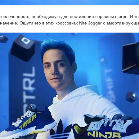
вовлеченность, необходимую для достижения вершины в игре. И к
ачение. Ощути его в этих кроссовках Nite Jogger с амортизирующ