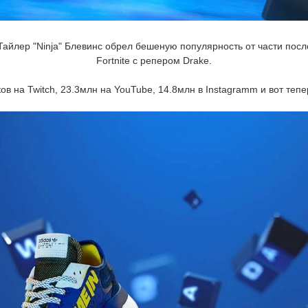
Тайлер "Ninja" Блевинс обрел бешеную популярность от части посл
Fortnite с репером Drake.
в на Twitch, 23.3млн на YouTube, 14.8млн в Instagramm и вот тепе