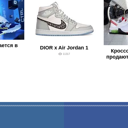
ается в
DIOR x Air Jordan 1
Кросс
11317
продают