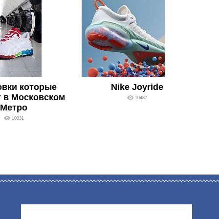
овки которые
Nike Joyride
 в Московском
10487
Метро
10031