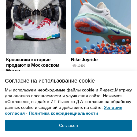
Кроссовки которые
Nike Joyride
продают в Московском
10490
Метро
10035
Согласие на использование cookie
Мы используем необходимые файлы cookie и Яндекс.Метрику
для анализа посещаемости и улучшения сайта. Нажимая
ВВЕРХ
«Согласен», вы даёте ИП Лысенко Д.А. согласие на обработку
данных cookie и сведений о действиях на сайте.
Условия
согласия
·
Политика конфиденциальности
Политика конфиденциальности
Согласие на обработку
Согласен
© «Элемент». 2013-2021 Все права защищены.