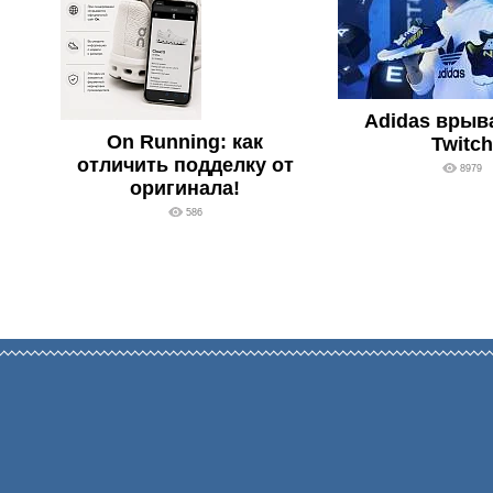
Adidas врыв
On Running: как
Twitch
отличить подделку от
8979
оригинала!
586