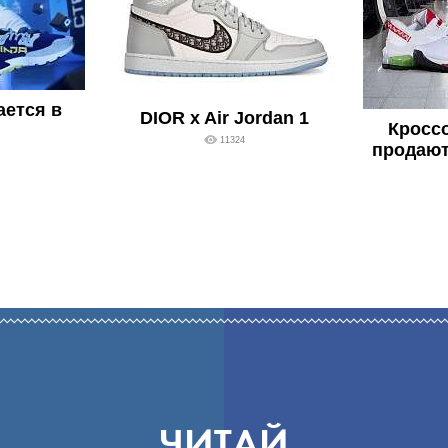
ается в
DIOR x Air Jordan 1
Кросс
11324
продают
ЧИТАЙ