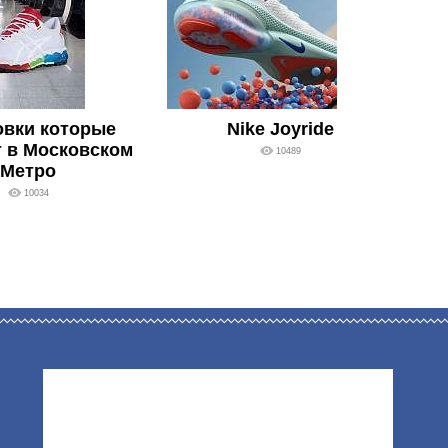
овки которые
Nike Joyride
 в Московском
10489
Метро
10034