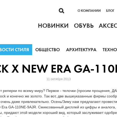
О КОМПАНИИ
БЛОГ
НОВИНКИ
ОБУВЬ
АКСЕ
ВОСТИ СТИЛЯ
ОБЩЕСТВО
АРХИТЕКТУРА
ТЕХН
K X NEW ERA GA-110
11 октября 2013
т реперки по всему миру? Первое - телочки (просим прощения, ДАМ
hock и конечно же золото. Так вот, две вышеуказанные фирмы сообр
т очень даже привлекательно. Осень/Зиму нам предлагают провести
 Era GA-110NE-9AJR. Смиксованный дисплей из цифры и аналога, 
ы, придают этой модели хороший вид, который заслуживает одобр