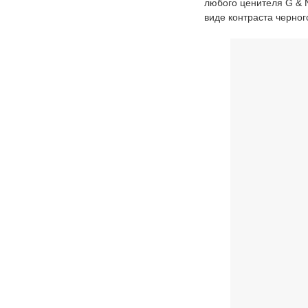
любого ценителя G & N
виде контраста черного