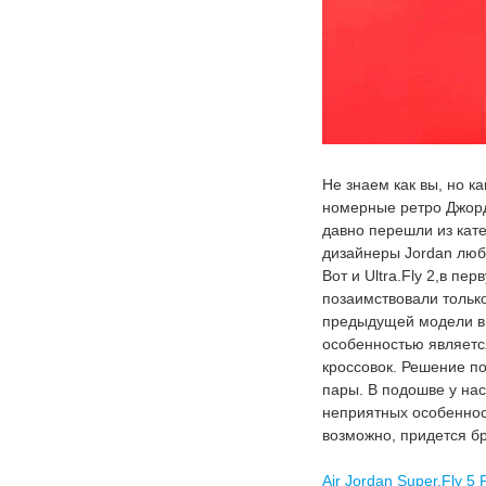
Не знаем как вы, но к
номерные ретро Джорд
давно перешли из кате
дизайнеры Jordan люб
Вот и Ultra.Fly 2,в п
позаимствовали только
предыдущей модели в л
особенностью являетс
кроссовок. Решение п
пары. В подошве у нас
неприятных особеннос
возможно, придется б
Air Jordan Super.Fly 5