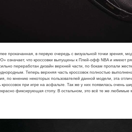
более прокачанная, в первую очередь с визуальной точки зрения, м
PO» означает, что кроссовки выпущены к Плей-офф NBA и имеют ря
 сильно переработан дизайн верхней части, по бокам пропали жестк
однородным. Теперь верхняя часть кроссовок полностью выполнена
ния, по мнению некоторых пользователей данной модели, эта отли
 кроссовок при игре на асфальте. Так же у них появилась очень шир
красно фиксирующая стопу. В остальном, это всё те же любимые м