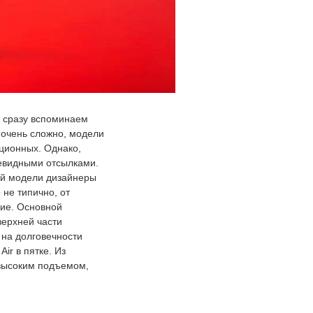
мы сразу вспоминаем
 очень сложно, модели
кционных. Однако,
чевидными отсылками.
шей модели дизайнеры
 не типично, от
ние. Основной
верхней части
 на долговечности
ir в пятке. Из
 высоким подъемом,