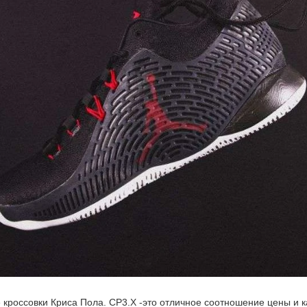
россовки Криса Пола. CP3.X -это отличное соотношение цены и к