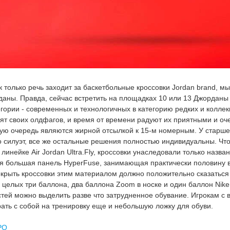
ак только речь заходит за баскетбольные кроссовки Jordan brand, 
аны. Правда, сейчас встретить на площадках 10 или 13 Джорданы
гории - современных и технологичных в категорию редких и колле
ят своих олдфагов, и время от времени радуют их приятными и о
ервую очередь являются жирной отсылкой к 15-м номерным. У стар
 силуэт, все же остальные решения полностью индивидуальны. Что
инейке Air Jordan Ultra.Fly, кроссовки унаследовали только назва
я большая панель HyperFuse, занимающая практически половину 
окрыть кроссовки этим материалом должно положительно сказаться
 целых три баллона, два баллона Zoom в носке и один баллон Nike A
тей можно выделить разве что затрудненное обувание. Игрокам с
рать с собой на тренировку еще и небольшую ложку для обуви.
 PO