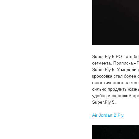
Super.Fly 5 PO - это 
сегмента. Приписка «
Super.Fly 5. У модели
кроссовка стал более 
синтетического плете
сильно продлить жизнь
удобным сапожком пре
Super.Fly 5.
Air Jordan B.Fly