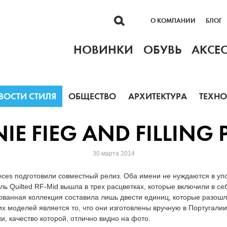
О КОМПАНИИ
БЛОГ
НОВИНКИ
ОБУВЬ
АКСЕ
ВОСТИ СТИЛЯ
ОБЩЕСТВО
АРХИТЕКТУРА
ТЕХН
E FIEG AND FILLING 
30 марта 2014
 Pieces подготовили совместный релиз. Оба имени не нуждаются в у
ль Quilted RF-Mid вышла в трех расцветках, которые включили в се
ованная коллекция составила лишь двести единиц, которые разош
их моделей является то, что они изготовлены вручную в Португал
и, качество которой, отлично видно на фото.