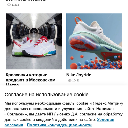
11314
Кроссовки которые
Nike Joyride
продают в Московском
10481
Метро
10026
Согласие на использование cookie
Мы используем необходимые файлы cookie и Яндекс.Метрику
для анализа посещаемости и улучшения сайта. Нажимая
ВВЕРХ
«Согласен», вы даёте ИП Лысенко Д.А. согласие на обработку
данных cookie и сведений о действиях на сайте.
Условия
согласия
·
Политика конфиденциальности