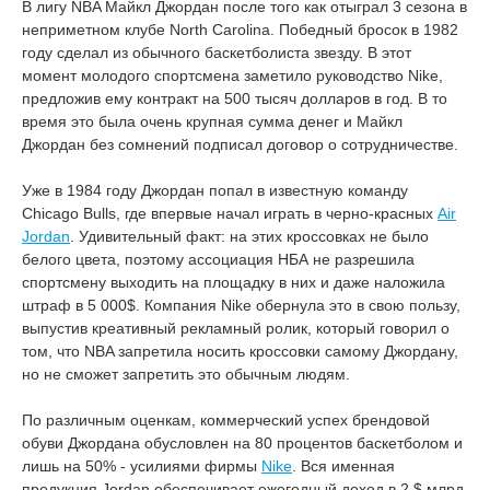
В лигу NBA Майкл Джордан после того как отыграл 3 сезона в
неприметном клубе North Carolina. Победный бросок в 1982
году сделал из обычного баскетболиста звезду. В этот
момент молодого спортсмена заметило руководство Nike,
предложив ему контракт на 500 тысяч долларов в год. В то
время это была очень крупная сумма денег и Майкл
Джордан без сомнений подписал договор о сотрудничестве.
Уже в 1984 году Джордан попал в известную команду
Chicago Bulls, где впервые начал играть в черно-красных
Air
Jordan
. Удивительный факт: на этих кроссовках не было
белого цвета, поэтому ассоциация НБА не разрешила
спортсмену выходить на площадку в них и даже наложила
штраф в 5 000$. Компания Nike обернула это в свою пользу,
выпустив креативный рекламный ролик, который говорил о
том, что NBA запретила носить кроссовки самому Джордану,
но не сможет запретить это обычным людям.
По различным оценкам, коммерческий успех брендовой
обуви Джордана обусловлен на 80 процентов баскетболом и
лишь на 50% - усилиями фирмы
Nike
. Вся именная
продукция Jordan обеспечивает ежегодный доход в 2 $ млрд