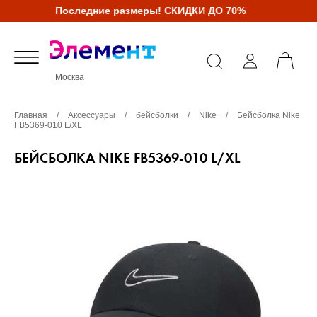
Последние размеры! СКИДКИ ДО 70%
Москва
Главная
/
Аксессуары
/
бейсболки
/
Nike
/
Бейсболка Nike
FB5369-010 L/XL
БЕЙСБОЛКА NIKE FB5369-010 L/XL