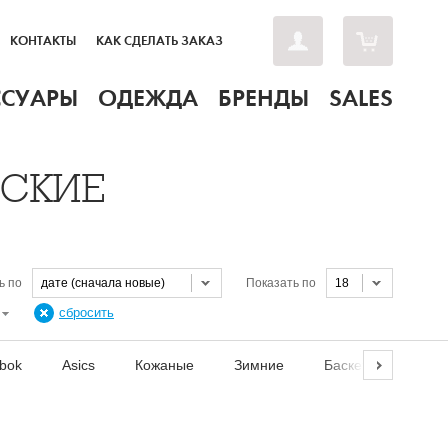
КОНТАКТЫ
КАК СДЕЛАТЬ ЗАКАЗ
ССУАРЫ
ОДЕЖДА
БРЕНДЫ
SALES
НСКИЕ
ь по
дате (сначала новые)
Показать по
18
Н
сбросить
bok
Asics
Кожаные
Зимние
Баскетбольные