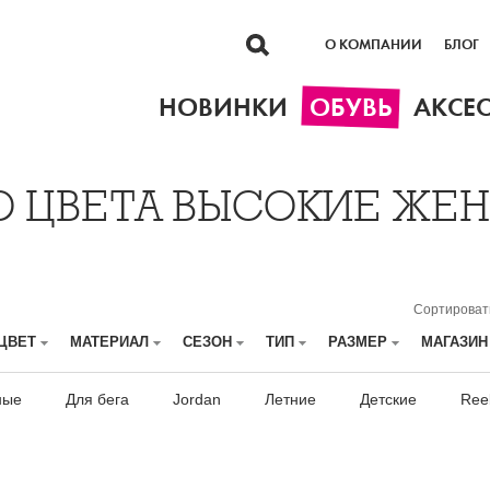
О КОМПАНИИ
БЛОГ
НОВИНКИ
ОБУВЬ
АКСЕ
О ЦВЕТА ВЫСОКИЕ ЖЕ
Сортироват
ЦВЕТ
МАТЕРИАЛ
СЕЗОН
ТИП
РАЗМЕР
МАГАЗИ
ные
Для бега
Jordan
Летние
Детские
Ree