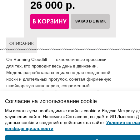
26 000 р.
В КОРЗИНУ
ЗАКАЗ В 1 КЛИК
ОПИСАНИЕ
On Running Cloudtilt — технологичные кроссовки
для тех, кто проводит весь день в движении.
Модель разработана специально для ежедневной
носки и длительных прогулок, сочетая фирменную
швейцарскую инженерию, современный
минималистичный дизайн и исключительный
комфорт. Легкий верх и инновационная подошва
Согласие на использование cookie
делают каждый шаг мягким, плавным и
Мы используем необходимые файлы cookie и Яндекс.Метрику д
естественным.
улучшения сайта. Нажимая «Согласен», вы даёте ИП Лысенко Д.
данных cookie и сведений о действиях на сайте.
Условия согла
Главная особенность Cloudtilt — подошва с
конфиденциальности
технологией CloudTec Phase® и пеной Helion™,
которая последовательно поглощает ударную