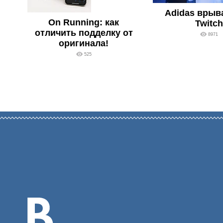
Adidas врыв
On Running: как
Twitch
отличить подделку от
8971
оригинала!
525