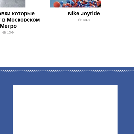
овки которые
Nike Joyride
 в Московском
10479
Метро
10024