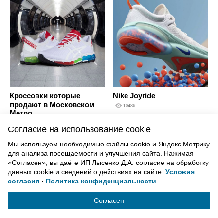
Кроссовки которые
Nike Joyride
продают в Московском
10486
Метро
10028
Согласие на использование cookie
Мы используем необходимые файлы cookie и Яндекс.Метрику
для анализа посещаемости и улучшения сайта. Нажимая
ВВЕРХ
«Согласен», вы даёте ИП Лысенко Д.А. согласие на обработку
данных cookie и сведений о действиях на сайте.
Условия
согласия
·
Политика конфиденциальности
Политика конфиденциальности
Согласие на обработку
Согласен
© «Элемент». 2013-2021 Все права защищены.