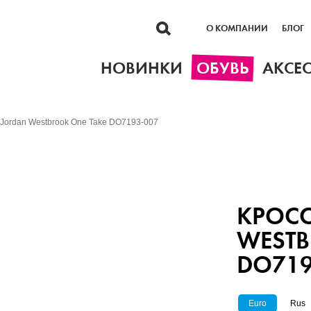
О КОМПАНИИ
БЛОГ
НОВИНКИ
ОБУВЬ
АКСЕ
r Jordan Westbrook One Take DO7193-007
КРОСС
WESTB
DO719
Euro
Rus