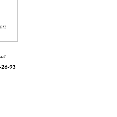
врат
сы?
-26-93