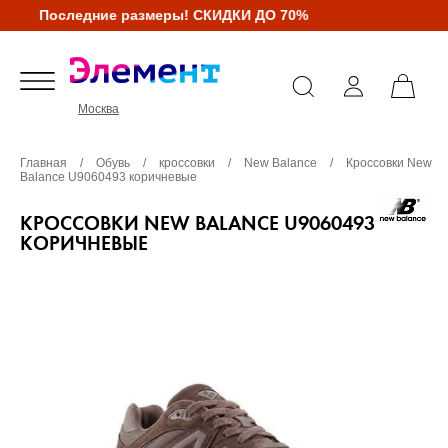
Последние размеры! СКИДКИ ДО 70%
Москва
Главная
/
Обувь
/
кроссовки
/
New Balance
/
Кроссовки New
Balance U9060493 коричневые
КРОССОВКИ NEW BALANCE U9060493
КОРИЧНЕВЫЕ