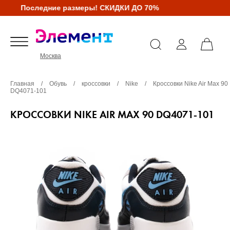
Последние размеры! СКИДКИ ДО 70%
Москва
Главная
/
Обувь
/
кроссовки
/
Nike
/
Кроссовки Nike Air Max 90
DQ4071-101
КРОССОВКИ NIKE AIR MAX 90 DQ4071-101