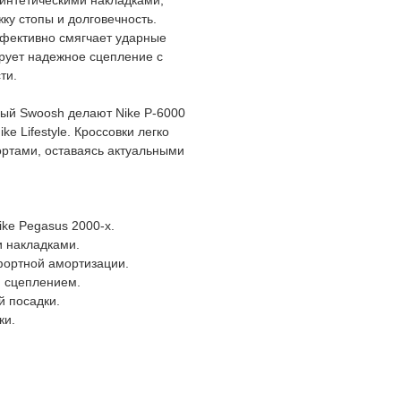
интетическими накладками,
у стопы и долговечность.
фективно смягчает ударные
ирует надежное сцепление с
ти.
ый Swoosh делают Nike P-6000
e Lifestyle. Кроссовки легко
ортами, оставаясь актуальными
ke Pegasus 2000-х.
и накладками.
фортной амортизации.
 сцеплением.
й посадки.
ки.