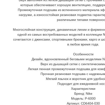
Верх выполнен из легкой дышащей сетки с прочными с
которые обеспечивают хорошую вентиляцию, поддержк
Промежуточная подошва из вспененного материала эф
нагрузки, а износостойкая резиновая подметка гарант
различными типами поверхнос
Многослойная конструкция, динамичные линии и фирменн
одной из самых востребованных моделей в коллекции Nik
сочетаются с джинсами, спортивными брюками, карго и ш
в любое время года.
Особенности
Дизайн, вдохновленный беговыми моделями Ni
Верх из дышащей сетки с синтетическим
Легкая пенная промежуточная подошва для ком
Прочная резиновая подошва с надежным
Мягкий язычок и воротник для удобно
Подходит для ежедневной нос
Характеристики
Бренд: Nike
Модель: P-6000
Артикул: CD6404-030