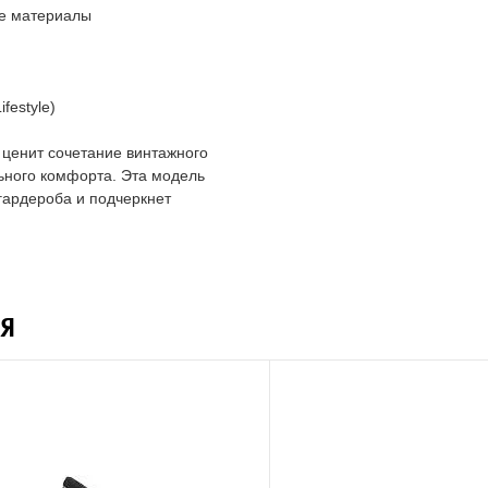
ие материалы
festyle)
 ценит сочетание винтажного
ьного комфорта. Эта модель
гардероба и подчеркнет
Я